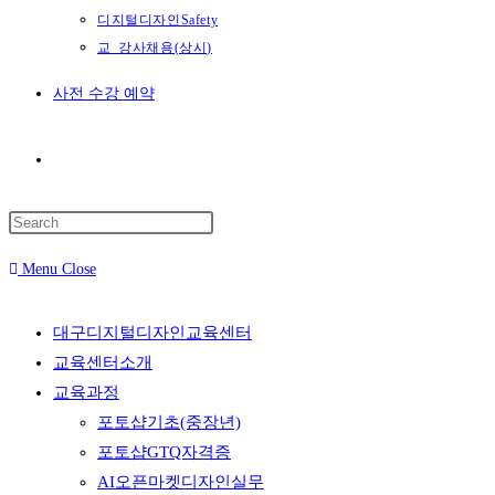
디지털디자인Safety
교_강사채용(상시)
사전 수강 예약
Toggle
website
Menu
Close
search
대구디지털디자인교육센터
교육센터소개
교육과정
포토샵기초(중장년)
포토샵GTQ자격증
AI오픈마켓디자인실무