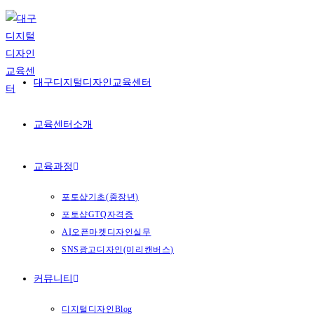
Skip
to
content
대구디지털디자인교육센터
교육센터소개
교육과정
포토샵기초(중장년)
포토샵GTQ자격증
AI오픈마켓디자인실무
SNS광고디자인(미리캔버스)
커뮤니티
디지털디자인Blog