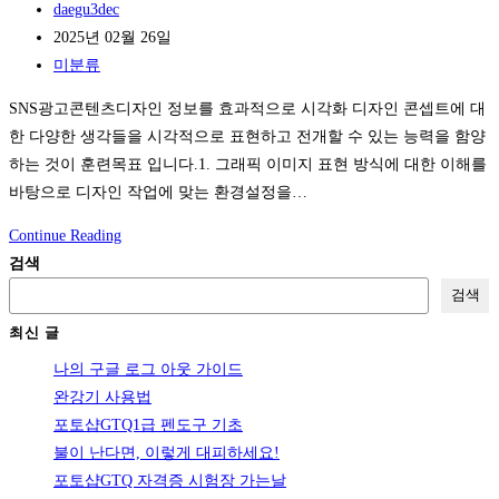
Post
daegu3dec
초
author:
Post
2025년 02월 26일
(중
published:
Post
미분류
장
category:
년)
SNS광고콘텐츠디자인 정보를 효과적으로 시각화 디자인 콘셉트에 대
한 다양한 생각들을 시각적으로 표현하고 전개할 수 있는 능력을 함양
하는 것이 훈련목표 입니다.1. 그래픽 이미지 표현 방식에 대한 이해를
바탕으로 디자인 작업에 맞는 환경설정을…
SNS
Continue Reading
광
검색
고
검색
디
최신 글
자
나의 구글 로그 아웃 가이드
인
완강기 사용법
(미
포토샵GTQ1급 펜도구 기초
리
불이 난다면, 이렇게 대피하세요!
캔
포토샵GTQ 자격증 시험장 가는날
버