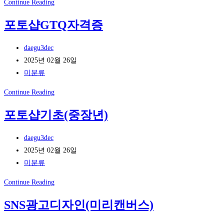
AI
Continue Reading
험
오
포토샵GTQ자격증
장
픈
가
마
Post
daegu3dec
는
켓
author:
Post
2025년 02월 26일
날
디
published:
Post
미분류
자
category:
인
포
Continue Reading
실
토
포토샵기초(중장년)
무
샵
GTQ
Post
daegu3dec
자
author:
Post
2025년 02월 26일
격
published:
Post
미분류
증
category:
포
Continue Reading
토
SNS광고디자인(미리캔버스)
샵
기