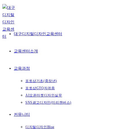
Skip
to
content
대구디지털디자인교육센터
교육센터소개
교육과정
포토샵기초(중장년)
포토샵GTQ자격증
AI오픈마켓디자인실무
SNS광고디자인(미리캔버스)
커뮤니티
디지털디자인Blog